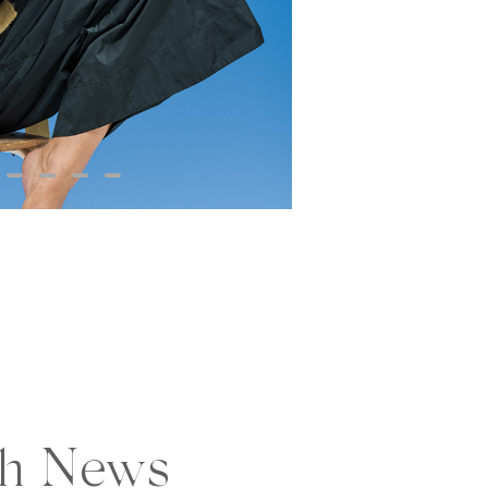
 Zeichen höchster Präzision und ein
 weltweit geschätzt wird.
sring erzählt seine eigene
n funkelnden Lichtmomenten,
bensfreude oder der Kraft der
 bilden sie eine Kollektion, die
d Emotionen in kostbare Form
ffen in der Manufaktur in
edacht für ein Leben voller
nblicke.
ie Wellendorff Geburtstagsringe
er Nitsch und erleben Sie fünf
he Meisterwerke deutscher
ch News