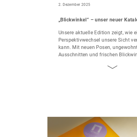
2. Dezember 2025
„Blickwinkel“ – unser neuer Katal
Unsere aktuelle Edition zeigt, wie e
Perspektivwechsel unsere Sicht ve
kann. Mit neuen Posen, ungewohn
Ausschnitten und frischen Blickwi
präsentieren wir Schmuck im lebe
Dialog mit dem Menschen – vertra
überraschend neu.
„Blickwinkel“ steht zugleich für di
unseres Familienunternehmens: Trad
auf neue Impulse, die nächste Gen
bringt eigene Ideen und Sichtweis
macht uns bereit für die Zukunft.