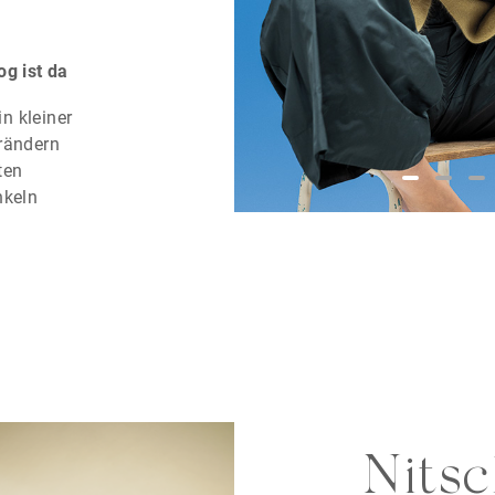
der Ringe – ein
Tragegefühl, das
og ist da
Jeder Geburtstag
Geschichte: vo
in kleiner
farbenfroher Le
rändern
Liebe. Gemeinsam
ten
Erinnerungen un
nkeln
bringt – gescha
ndigen
Pforzheim und g
ut und doch
besonderer Auge
Entdecken Sie d
e Entwicklung
2026 bei Juweli
ition trifft
außergewöhnlic
eration
Schmuckkunst.
en ein und
Nits