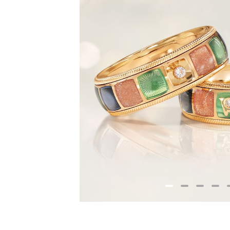
greifen den Layering-Trend stilvoll
eröffnen zugleich einen besonder
Einstieg in die Gellner Perlenwelt.
Gemeinsam stehen Soulmates und
Letters für die Vielseitigkeit der Ma
Schmuck, der emotionale Verbund
ebenso sichtbar macht wie Individ
modernen Stil. So zeigen die neue
von Gellner einmal mehr, wie aus 
feinen Materialien Schmuckstücke
Ausdruck, Leichtigkeit und bleibe
entstehen.