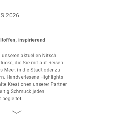
S 2026
toffen, inspirierend
n unseren aktuellen Nitsch
cke, die Sie mit auf Reisen
 Meer, in die Stadt oder zu
n. Handverlesene Highlights
te Kreationen unserer Partner
seitig Schmuck jeden
egleitet.
 von Fernweh, Farbe und Stil