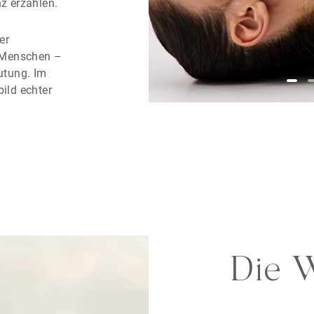
nz erzählen.
er
 Menschen –
eutung. Im
bild echter
in Unikat und
r, die sich
 entsteht
 sondern
t.
eich ein
. Die
lle Initial
Die W
aus hellem
r Goldkette
 rhodinierten
ckstücke