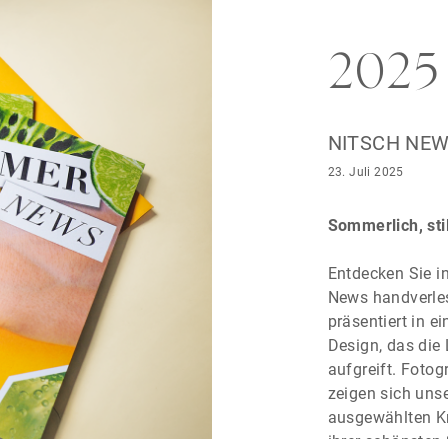
 Blickwinkel
ht, Haltung
2025
t digital im
 sich bei
NITSCH NEW
serem
23. Juli 2025
.
Sommerlich, stil
Entdecken Sie i
News handverle
präsentiert in e
Design, das die
aufgreift. Fotog
zeigen sich unse
ausgewählten Kr
ihrer schönsten 