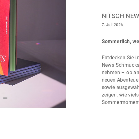
NITSCH NEW
7. Juli 2026
Sommerlich, wel
Entdecken Sie i
News Schmuckstü
nehmen – ob ans
neuen Abenteuer
sowie ausgewähl
zeigen, wie viel
Sommermoment b
Lassen Sie sich
inspirieren!