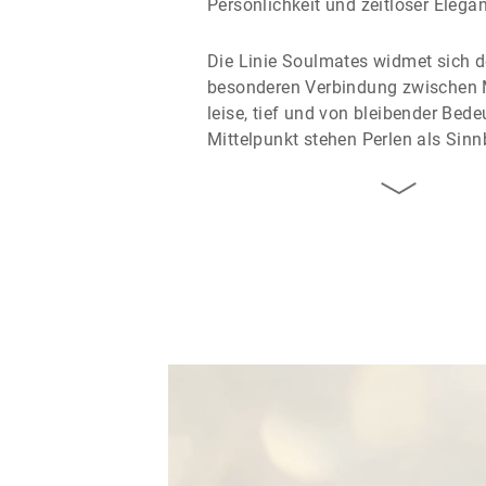
Persönlichkeit und zeitloser Elega
Die Linie Soulmates widmet sich d
besonderen Verbindung zwischen
leise, tief und von bleibender Bed
Mittelpunkt stehen Perlen als Sinn
Einzigartigkeit: Jede einzelne ist e
macht jene besondere Nähe sichtba
oft nicht in Worte fassen lässt. So
Schmuck, der nicht nur schmückt,
auch Haltung und Gefühl ausdrück
Mit Love Letters setzt Gellner zugl
modernes, persönliches Statement
Kollektion interpretiert das individue
als fein schimmernden Anhänger 
oder dunklem Perlmutt. Ob an eine
mit Diamant oder an einer schwarz
Silberkette getragen – die Schmu