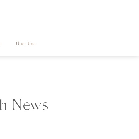
nt
Über Uns
ch News