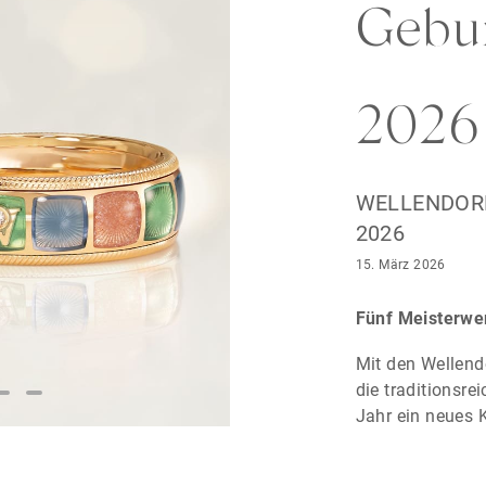
Gebur
 auf und
s charmanten
2026
 Love
rke: für
enheit
WELLENDOR
ualität und
2026
n Kreationen
Perlen und
15. März 2026
 mit
ndem Wert
Fünf Meisterwe
Mit den Wellend
die traditionsr
Jahr ein neues 
Handwerkskunst