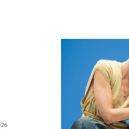
Zum 133-jährig
Schmuckmanufak
2026 eine außer
limitierte Gebur
erhältlich sind.
Botschaft und s
das Leben – vo
und Lebensfreud
persönlicher Stä
Die Modelle
MEI
AUGENBLICK
,
F
eindrucksvoll di
Goldschmiedekun
Kaltemaille, ku
Brillanten verb
unverwechselbar
Wellendorff ist 
026