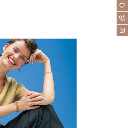
en Jubiläum der
tur Wellendorff entsteht im Jahr
gewöhnliche Kollektion: fünf
tstagsringe, die nur in diesem Jahr
 Jeder Ring trägt eine eigene
teht für einen besonderen Blick auf
n kostbaren Momenten über Liebe
e bis hin zu Klarheit und
rke.
NE ZEIT
,
POWER OF LOVE
,
JEDER
LOWER. POWER!
und
6-752
zeigen
e ganze Vielfalt der Wellendorff-
st. 18-karätiges Gold, leuchtende
nstvolle Gravuren und funkelnde
inden sich zu Schmuckstücken mit
em Charakter. Typisch für
dabei auch die sanfte Drehbarkeit