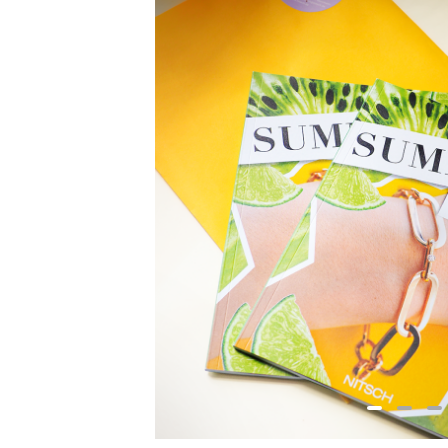
Auch Schmuck entfaltet aus jedem
eine andere Wirkung – je nach Lic
und Persönlichkeit.
Entdecken Sie die neue Edition jetz
Menüpunkt
„Print“
oder lassen Sie
einem persönlichen Besuch in un
Geschäft inspirieren.
Das Team Nitsch freut sich auf Sie