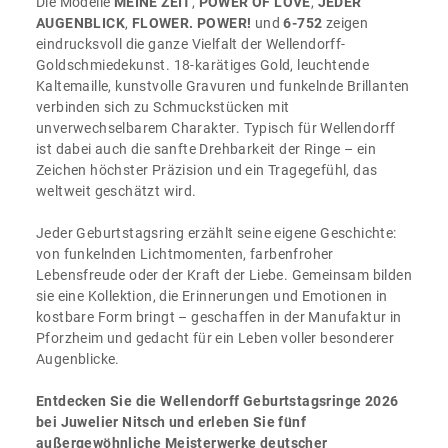
Die Modelle
MEINE ZEIT
,
POWER OF LOVE
,
JEDER
AUGENBLICK
,
FLOWER. POWER!
und
6-752
zeigen
eindrucksvoll die ganze Vielfalt der Wellendorff-
Goldschmiedekunst. 18-karätiges Gold, leuchtende
Kaltemaille, kunstvolle Gravuren und funkelnde Brillanten
verbinden sich zu Schmuckstücken mit
unverwechselbarem Charakter. Typisch für Wellendorff
ist dabei auch die sanfte Drehbarkeit der Ringe – ein
Zeichen höchster Präzision und ein Tragegefühl, das
weltweit geschätzt wird.
Jeder Geburtstagsring erzählt seine eigene Geschichte:
von funkelnden Lichtmomenten, farbenfroher
Lebensfreude oder der Kraft der Liebe. Gemeinsam bilden
sie eine Kollektion, die Erinnerungen und Emotionen in
kostbare Form bringt – geschaffen in der Manufaktur in
Pforzheim und gedacht für ein Leben voller besonderer
Augenblicke.
Entdecken Sie die Wellendorff Geburtstagsringe 2026
bei Juwelier Nitsch und erleben Sie fünf
außergewöhnliche Meisterwerke deutscher