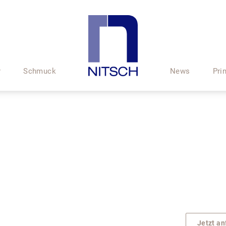
r
Schmuck
News
Pri
Jetzt an