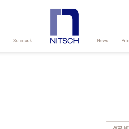
r
Schmuck
News
Pri
Jetzt an