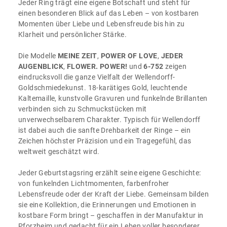
Jeder Ring trägt eine eigene Botschaft und steht für
einen besonderen Blick auf das Leben – von kostbaren
Momenten über Liebe und Lebensfreude bis hin zu
Klarheit und persönlicher Stärke.
Die Modelle
MEINE ZEIT
,
POWER OF LOVE
,
JEDER
AUGENBLICK
,
FLOWER. POWER!
und
6-752
zeigen
eindrucksvoll die ganze Vielfalt der Wellendorff-
Goldschmiedekunst. 18-karätiges Gold, leuchtende
Kaltemaille, kunstvolle Gravuren und funkelnde Brillanten
verbinden sich zu Schmuckstücken mit
unverwechselbarem Charakter. Typisch für Wellendorff
ist dabei auch die sanfte Drehbarkeit der Ringe – ein
Zeichen höchster Präzision und ein Tragegefühl, das
weltweit geschätzt wird.
Jeder Geburtstagsring erzählt seine eigene Geschichte:
von funkelnden Lichtmomenten, farbenfroher
Lebensfreude oder der Kraft der Liebe. Gemeinsam bilden
sie eine Kollektion, die Erinnerungen und Emotionen in
kostbare Form bringt – geschaffen in der Manufaktur in
Pforzheim und gedacht für ein Leben voller besonderer