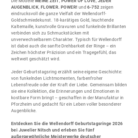
Die Modelle
MEINE ZEIT
,
POWER OF LOVE
,
JEDER
AUGENBLICK
,
FLOWER. POWER!
und
6-752
zeigen
eindrucksvoll die ganze Vielfalt der Wellendorff-
Goldschmiedekunst. 18-karätiges Gold, leuchtende
Kaltemaille, kunstvolle Gravuren und funkelnde Brillanten
verbinden sich zu Schmuckstücken mit
unverwechselbarem Charakter. Typisch für Wellendorff
ist dabei auch die sanfte Drehbarkeit der Ringe – ein
Zeichen höchster Präzision und ein Tragegefühl, das
weltweit geschätzt wird.
Jeder Geburtstagsring erzählt seine eigene Geschichte:
von funkelnden Lichtmomenten, farbenfroher
Lebensfreude oder der Kraft der Liebe. Gemeinsam bilden
sie eine Kollektion, die Erinnerungen und Emotionen in
kostbare Form bringt – geschaffen in der Manufaktur in
Pforzheim und gedacht für ein Leben voller besonderer
Augenblicke.
Entdecken Sie die Wellendorff Geburtstagsringe 2026
bei Juwelier Nitsch und erleben Sie fünf
außergewöhnliche Meisterwerke deutscher