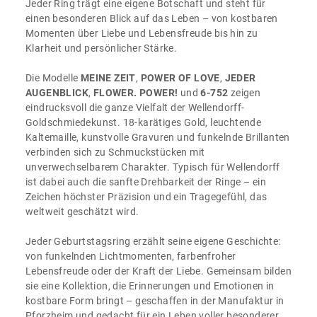
Jeder Ring trägt eine eigene Botschaft und steht für
einen besonderen Blick auf das Leben – von kostbaren
Momenten über Liebe und Lebensfreude bis hin zu
Klarheit und persönlicher Stärke.
Die Modelle
MEINE ZEIT
,
POWER OF LOVE
,
JEDER
AUGENBLICK
,
FLOWER. POWER!
und
6-752
zeigen
eindrucksvoll die ganze Vielfalt der Wellendorff-
Goldschmiedekunst. 18-karätiges Gold, leuchtende
Kaltemaille, kunstvolle Gravuren und funkelnde Brillanten
verbinden sich zu Schmuckstücken mit
unverwechselbarem Charakter. Typisch für Wellendorff
ist dabei auch die sanfte Drehbarkeit der Ringe – ein
Zeichen höchster Präzision und ein Tragegefühl, das
weltweit geschätzt wird.
Jeder Geburtstagsring erzählt seine eigene Geschichte:
von funkelnden Lichtmomenten, farbenfroher
Lebensfreude oder der Kraft der Liebe. Gemeinsam bilden
sie eine Kollektion, die Erinnerungen und Emotionen in
kostbare Form bringt – geschaffen in der Manufaktur in
Pforzheim und gedacht für ein Leben voller besonderer